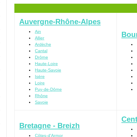
Auvergne-Rhône-Alpes
Ain
Bou
Allier
Ardèche
Cantal
Drôme
Haute-Loire
Haute-Savoie
Isère
Loire
Puy-de-Dôme
Rhône
Savoie
Cent
Bretagne - Breizh
Côtes-d'Armor