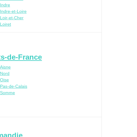
Indre
Indre-et-Loire
Loir-et-Cher
Loiret
s-de-France
Aisne
Nord
Oise
Pas-de-Calais
Somme
mandie