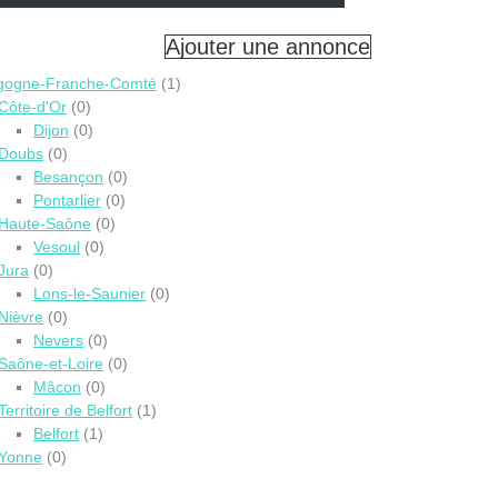
Ajouter une annonce
gogne-Franche-Comté
(1)
Côte-d'Or
(0)
Dijon
(0)
Doubs
(0)
Besançon
(0)
Pontarlier
(0)
Haute-Saône
(0)
Vesoul
(0)
Jura
(0)
Lons-le-Saunier
(0)
Nièvre
(0)
Nevers
(0)
Saône-et-Loire
(0)
Mâcon
(0)
Territoire de Belfort
(1)
Belfort
(1)
Yonne
(0)