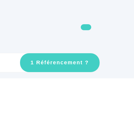
GET
1 Référencement ?
AN
APPOINTMEN