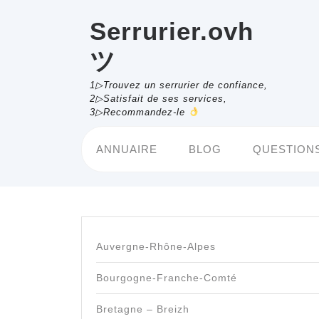
Skip
to
Serrurier.ovh
content
ツ
1▷Trouvez un serrurier de confiance,
2▷Satisfait de ses services,
3▷Recommandez-le
ANNUAIRE
BLOG
QUESTIONS
Auvergne-Rhône-Alpes
Bourgogne-Franche-Comté
Bretagne – Breizh