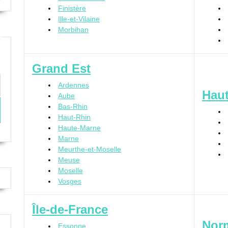
Finistère
Ille-et-Vilaine
Morbihan
Grand Est
Ardennes
Haut
Aube
Bas-Rhin
Haut-Rhin
Haute-Marne
Marne
Meurthe-et-Moselle
Meuse
Moselle
Vosges
Île-de-France
Nor
Essonne