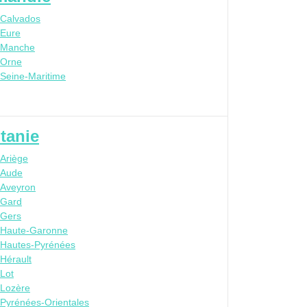
Calvados
Eure
Manche
Orne
Seine-Maritime
tanie
Ariège
Aude
Aveyron
Gard
Gers
Haute-Garonne
Hautes-Pyrénées
Hérault
Lot
Lozère
Pyrénées-Orientales