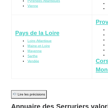
Pyrénées-Atlantiques
Vienne
Prov
Pays de la Loire
Loire-Atlantique
Maine-et-Loire
Mayenne
Sarthe
Cor
Vendée
Mon
Lire les précisions
Annuaire des Serruriers valor