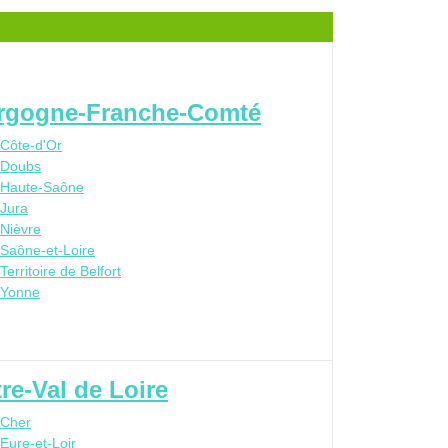
rgogne-Franche-Comté
Côte-d'Or
Doubs
Haute-Saône
Jura
Nièvre
Saône-et-Loire
Territoire de Belfort
Yonne
re-Val de Loire
Cher
Eure-et-Loir