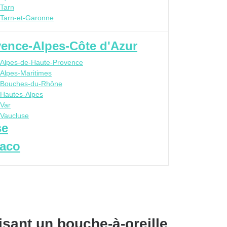
Tarn
Tarn-et-Garonne
ence-Alpes-Côte d'Azur
Alpes-de-Haute-Provence
Alpes-Maritimes
Bouches-du-Rhône
Hautes-Alpes
Var
Vaucluse
se
aco
isant un bouche-à-oreille