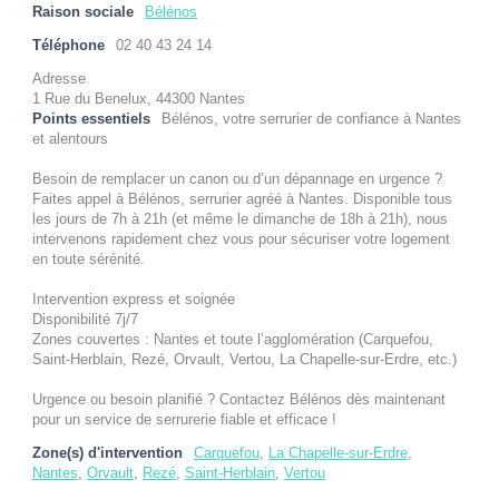
Raison sociale
Bélénos
Téléphone
02 40 43 24 14
Adresse
1 Rue du Benelux, 44300 Nantes
Points essentiels
Bélénos, votre serrurier de confiance à Nantes
et alentours
Besoin de remplacer un canon ou d’un dépannage en urgence ?
Faites appel à Bélénos, serrurier agréé à Nantes. Disponible tous
les jours de 7h à 21h (et même le dimanche de 18h à 21h), nous
intervenons rapidement chez vous pour sécuriser votre logement
en toute sérénité.
Intervention express et soignée
Disponibilité 7j/7
Zones couvertes : Nantes et toute l’agglomération (Carquefou,
Saint-Herblain, Rezé, Orvault, Vertou, La Chapelle-sur-Erdre, etc.)
Urgence ou besoin planifié ? Contactez Bélénos dès maintenant
pour un service de serrurerie fiable et efficace !
Zone(s) d'intervention
Carquefou
,
La Chapelle-sur-Erdre
,
Nantes
,
Orvault
,
Rezé
,
Saint-Herblain
,
Vertou