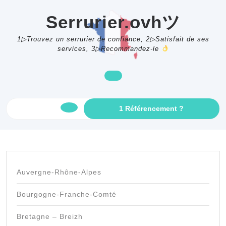
Skip
to
Serrurier.ovhツ
content
1▷Trouvez un serrurier de confiance, 2▷Satisfait de ses
services, 3▷Recommandez-le
GET
1 Référencement ?
Open
AN
APPOINTME
Button
Auvergne-Rhône-Alpes
Bourgogne-Franche-Comté
Bretagne – Breizh