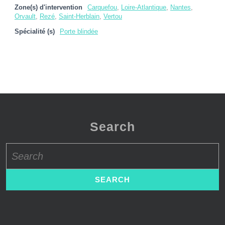
Zone(s) d'intervention
Carquefou
,
Loire-Atlantique
,
Nantes
,
Orvault
,
Rezé
,
Saint-Herblain
,
Vertou
Spécialité (s)
Porte blindée
Search
Search
for: