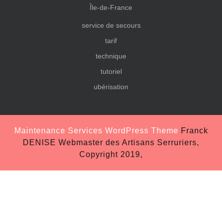
Île-de-France
service de secours
tarif
technique
tutoriel
ubérisation
Maintenance Services WordPress Theme
Franck
DENISE Webmaster des Artisans Serruriers,
Copyright 2019,
Scroll
Up