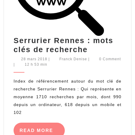
Serrurier Rennes : mots
Serrurier
clés de recherche
Rennes
28
Franck
28 mars 2018
|
Franck Denise
|
0 Comment
mars
Denise
|
12 h 53 min
:
2018
mots
Index de référencement autour du mot clé de
clés
recherche Serrurier Rennes : Qui représente en
de
moyenne 1710 recherches par mois, dont 990
recherche
depuis un ordinateur, 618 depuis un mobile et
102
READ
READ MORE