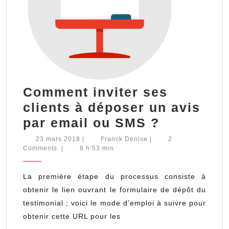
Comment inviter ses
clients à déposer un avis
Comment
par email ou SMS ?
inviter
23
Franck
23 mars 2018
|
Franck Denise
|
2
mars
Denise
Comments
|
8 h 53 min
ses
2018
clients
La première étape du processus consiste à
à
obtenir le lien ouvrant le formulaire de dépôt du
déposer
testimonial ; voici le mode d’emploi à suivre pour
un
obtenir cette URL pour les