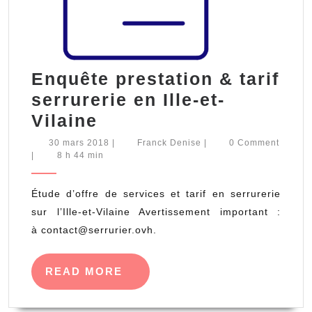
Enquête prestation & tarif
serrurerie en Ille-et-
Enquête
Vilaine
prestation
30
Franck
30 mars 2018
|
Franck Denise
|
0 Comment
mars
Denise
|
8 h 44 min
&
2018
tarif
Étude d’offre de services et tarif en serrurerie
serrurerie
sur l’Ille-et-Vilaine Avertissement important :
en
à contact@serrurier.ovh.
Ille-
et-
READ
READ MORE
Vilaine
MORE