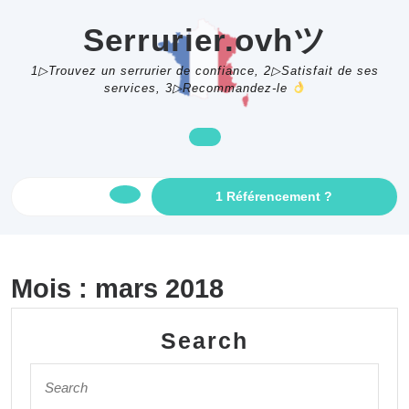
Skip
to
Serrurier.ovhツ
content
1▷Trouvez un serrurier de confiance, 2▷Satisfait de ses
services, 3▷Recommandez-le
GET
1 Référencement ?
Open
AN
APPOINTME
Button
Mois :
mars 2018
Search
Search
for: