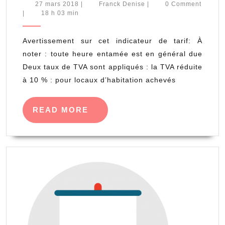
serrurier
27
Franck
27 mars 2018
|
Franck Denise
|
0 Comment
mars
Denise
|
18 h 03 min
Ille-
2018
et-
Avertissement sur cet indicateur de tarif: À
Vilaine
noter : toute heure entamée est en général due
35
Deux taux de TVA sont appliqués : la TVA réduite
à 10 % : pour locaux d’habitation achevés
READ
READ MORE
MORE