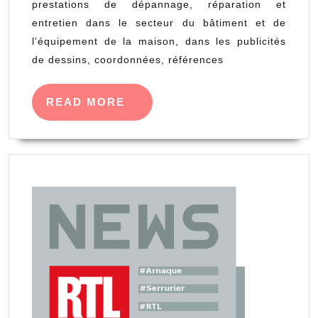
prestations de dépannage, réparation et
à
entretien dans le secteur du bâtiment et de
domicile
l’équipement de la maison, dans les publicités
faisant
de dessins, coordonnées, références
mention
d’un
READ
READ MORE
MORE
téléphone
ou
d’un
logo
de
service
public
doit
avoir
l’autorisation