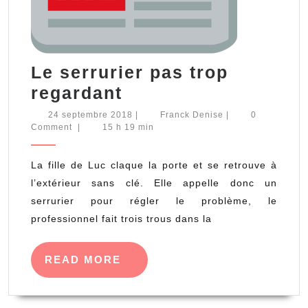
de
publication
du
Le serrurier pas trop
service
Le
regardant
concerné.
serrurier
24
Franck
24 septembre 2018
|
Franck Denise
|
0
septembre
Denise
Comment
|
15 h 19 min
pas
2018
trop
La fille de Luc claque la porte et se retrouve à
regardant
l’extérieur sans clé. Elle appelle donc un
serrurier pour régler le problème, le
professionnel fait trois trous dans la
READ
READ MORE
MORE