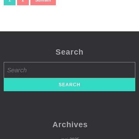
1
2
Suivant
Bernard
des
de
publications
La
Villardière
sur
Search
M6
ce
Search
dimanche
for:
en
deuxième
partie
de
soirée.
Archives