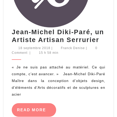
Jean-Michel Diki-Paré, un
Jean
Artiste Artisan Serrurier
Mich
18
Franck
18 septembre 2018
|
Franck Denise
|
0
septembre
Denise
Comment
|
15 h 58 min
Diki-
2018
Paré
« Je ne suis pas attaché au matériel. Ce qui
un
compte, c’est avancer. » Jean-Michel Diki-Paré
Artis
Maître dans la conception d’objets design,
Arti
d’éléments d’Arts décoratifs et de sculptures en
Serr
acier
READ
READ MORE
MORE