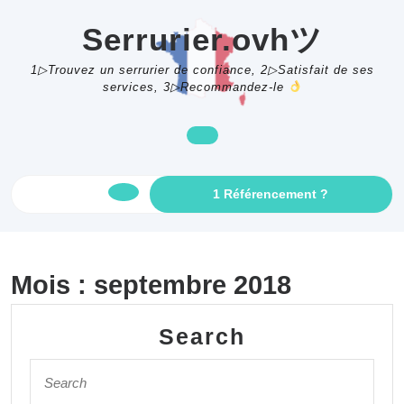
Skip
to
Serrurier.ovhツ
content
1▷Trouvez un serrurier de confiance, 2▷Satisfait de ses
services, 3▷Recommandez-le
GET
1 Référencement ?
Open
AN
APPOINTME
Button
Mois :
septembre 2018
Search
Search
for: