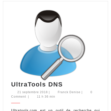
UltraTools
UltraTools DNS
DNS
21
Franck
21 septembre 2018
|
Franck Denise
|
0
septembre
Denise
Comment
|
11 h 36 min
2018
Ultratools.com est un outil de recherche qui