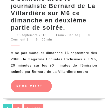
journaliste Bernard de La
Villardière sur M6 ce
dimanche en deuxième
Pénétrez
partie de soirée.
le
13
Franck
13 septembre 2018
|
Franck Denise
|
0
septembre
Denise
Comment
|
9 h 56 min
réseau
2018
des
À ne pas manquer dimanche 16 septembre dès
arnaqueurs
23h05 le magazine Enquêtes Exclusives sur M6,
du
20 minutes sur les 90 minutes de l’émission
dépannage
animée par Bernard de La Villardière seront
à
domicile
READ
READ MORE
MORE
avec
le
journaliste
Pagination