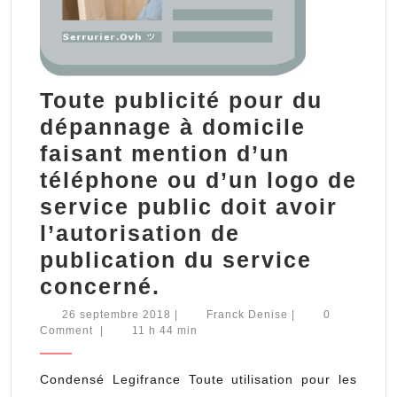
Toute publicité pour du
dépannage à domicile
faisant mention d’un
téléphone ou d’un logo de
service public doit avoir
l’autorisation de
publication du service
Toute
concerné.
publicité
26
Franck
26 septembre 2018
|
Franck Denise
|
0
septembre
Denise
Comment
|
11 h 44 min
pour
2018
du
Condensé Legifrance Toute utilisation pour les
dépannage