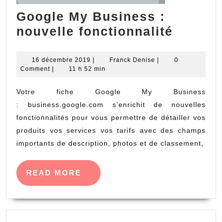
Google My Business :
Google
nouvelle fonctionnalité
My
Busine
16
Franck
16 décembre 2019
|
Franck Denise
|
0
décembre
Denise
Comment
|
11 h 52 min
:
2019
nouvel
Votre fiche Google My Business
fonctio
: business.google.com s’enrichit de nouvelles
fonctionnalités pour vous permettre de détailler vos
produits vos services vos tarifs avec des champs
importants de description, photos et de classement,
READ
READ MORE
MORE