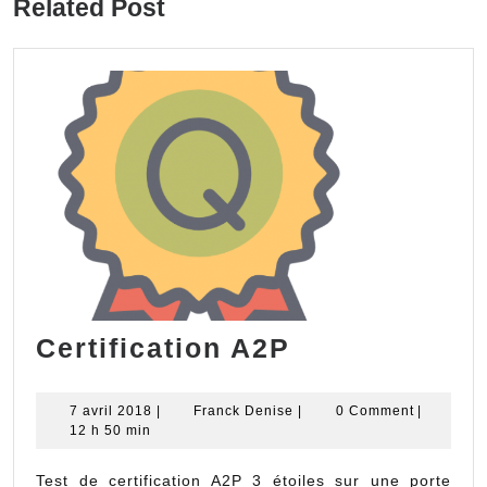
Related Post
post:
post:
Certification
Certification A2P
A2P
7
Franck
7 avril 2018
|
Franck Denise
|
0 Comment
|
avril
Denise
12 h 50 min
2018
Test de certification A2P 3 étoiles sur une porte