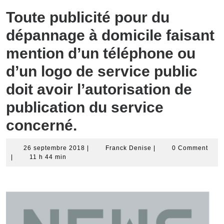
Toute publicité pour du
dépannage à domicile faisant
mention d’un téléphone ou
d’un logo de service public
doit avoir l’autorisation de
publication du service
concerné.
26
Franck
26 septembre 2018
|
Franck Denise
|
0 Comment
septembre
Denise
|
11 h 44 min
2018