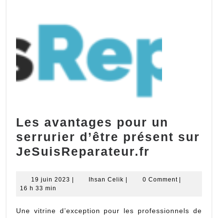
Les avantages pour un
serrurier d’être présent sur
Les
JeSuisReparateur.fr
avantages
pour
19
Ihsan
19 juin 2023
|
Ihsan Celik
|
0 Comment
|
juin
Celik
16 h 33 min
un
2023
serrurier
Une vitrine d’exception pour les professionnels de