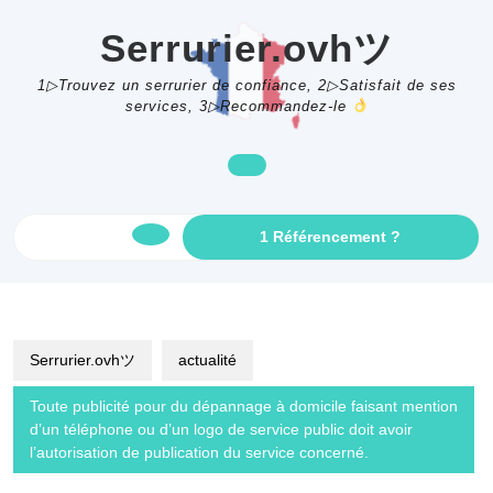
Skip
to
Serrurier.ovhツ
content
1▷Trouvez un serrurier de confiance, 2▷Satisfait de ses
services, 3▷Recommandez-le
GET
1 Référencement ?
Open
AN
APPOINTME
Button
Serrurier.ovhツ
actualité
Toute publicité pour du dépannage à domicile faisant mention
d’un téléphone ou d’un logo de service public doit avoir
l’autorisation de publication du service concerné.