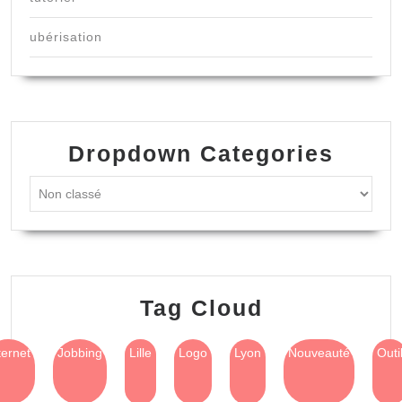
ubérisation
Dropdown Categories
Tag Cloud
ternet
Jobbing
Lille
Logo
Lyon
Nouveauté
Outi