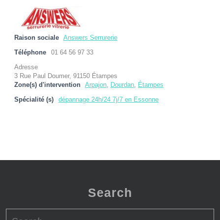
Raison sociale
Answers Serrurerie
Téléphone
01 64 56 97 33
Adresse
3 Rue Paul Doumer, 91150 Étampes
Zone(s) d'intervention
Arpajon
,
Dourdan
,
Étampes
Spécialité (s)
dépannage 24h/24 7j/7 en Essonne
Search
Search