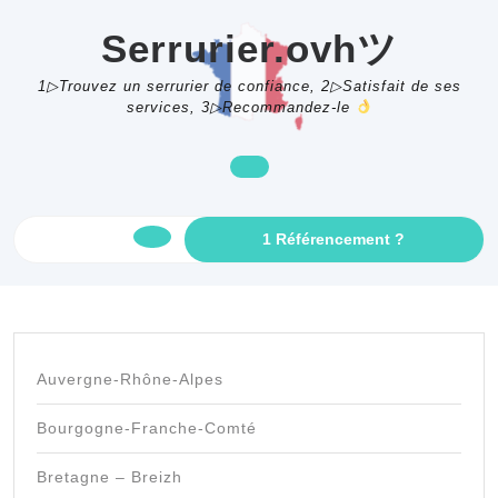
Skip
to
Serrurier.ovhツ
content
1▷Trouvez un serrurier de confiance, 2▷Satisfait de ses
services, 3▷Recommandez-le
GET
1 Référencement ?
Open
AN
APPOINTME
Button
Auvergne-Rhône-Alpes
Bourgogne-Franche-Comté
Bretagne – Breizh