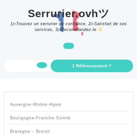
Skip
to
Serrurier.ovhツ
content
1▷Trouvez un serrurier de confiance, 2▷Satisfait de ses
services, 3▷Recommandez-le
GET
1 Référencement ?
Open
AN
APPOINTME
Button
Auvergne-Rhône-Alpes
Bourgogne-Franche-Comté
Bretagne – Breizh