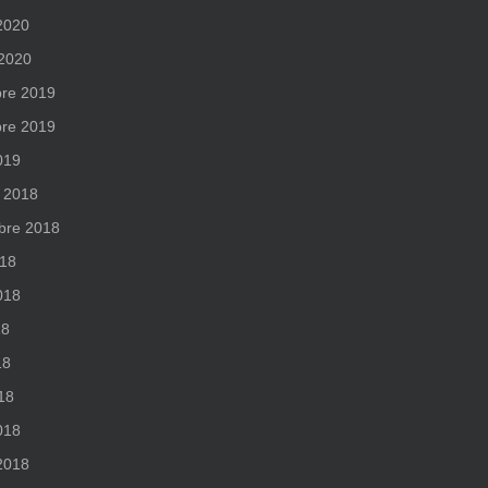
 2020
 2020
re 2019
re 2019
019
 2018
bre 2018
018
2018
18
18
018
018
 2018