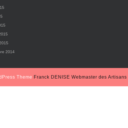
015
15
015
 2015
 2015
re 2014
rdPress Theme
Franck DENISE Webmaster des Artisans S
Scroll
Up