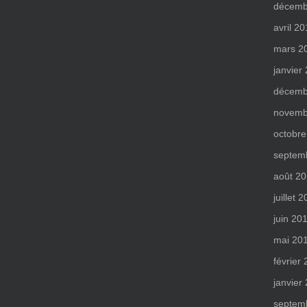
décemb
avril 2
mars 2
janvier
décemb
novemb
octobre
septem
août 2
juillet 
juin 20
mai 20
février
janvier
septem