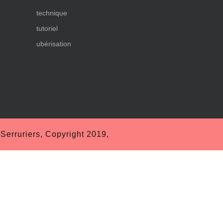
technique
tutoriel
ubérisation
erruriers, Copyright 2019,