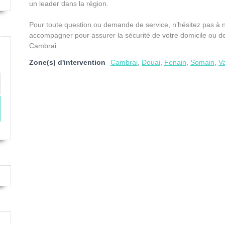
un leader dans la région.
Pour toute question ou demande de service, n’hésitez pas à 
accompagner pour assurer la sécurité de votre domicile ou de
Cambrai.
Zone(s) d'intervention
Cambrai
,
Douai
,
Fenain
,
Somain
,
V