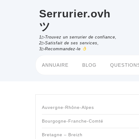
Skip
to
Serrurier.ovh
content
ツ
1▷Trouvez un serrurier de confiance,
2▷Satisfait de ses services,
3▷Recommandez-le
ANNUAIRE
BLOG
QUESTIONS
Auvergne-Rhône-Alpes
Bourgogne-Franche-Comté
Bretagne – Breizh