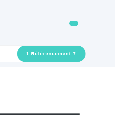
GET
1 Référencement ?
AN
APPOINTMEN