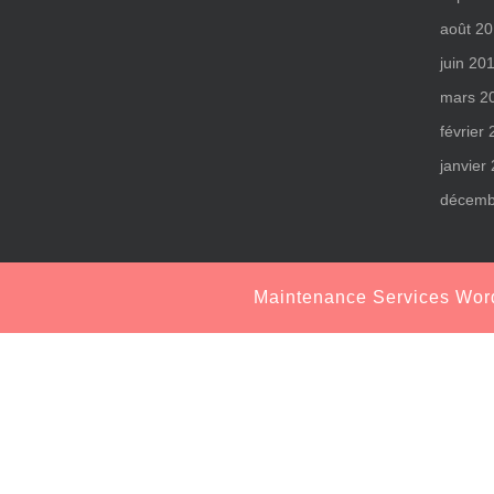
août 2
juin 20
mars 2
février
janvier
décemb
Maintenance Services Wo