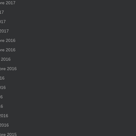
re 2017
017
017
 2017
re 2016
re 2016
 2016
bre 2016
016
2016
16
16
 2016
 2016
bre 2015