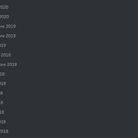
 2020
 2020
re 2019
re 2019
019
 2018
bre 2018
018
2018
18
18
018
018
 2018