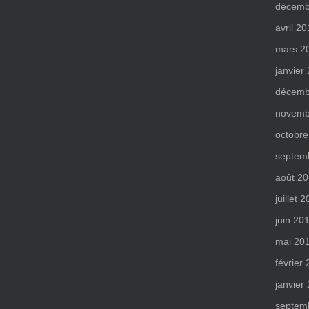
décemb
avril 2
mars 2
janvier
décemb
novemb
octobre
septem
août 2
juillet 
juin 20
mai 20
février
janvier
septem