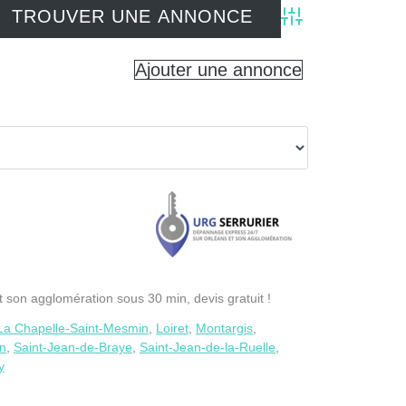
Advanced Search
Ajouter une annonce
son agglomération sous 30 min, devis gratuit !
La Chapelle-Saint-Mesmin
,
Loiret
,
Montargis
,
in
,
Saint-Jean-de-Braye
,
Saint-Jean-de-la-Ruelle
,
y