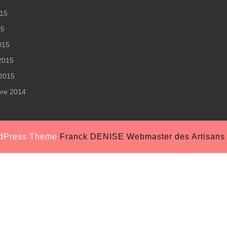
015
15
015
 2015
 2015
re 2014
rdPress Theme
Franck DENISE Webmaster des Artisans S
Scroll
Up