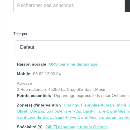
Trier par :
Raison sociale
URG Serrurier dépannage
Mobile
06 62 12 00 04
Adresse
2 Rue nationale, 45380 La Chapelle-Saint-Mesmin
Points essentiels
Dépannage express 24h/7j sur Orléans et 
Zone(s) d'intervention
Chaingy
,
Fleury-les-Aubrais
,
Ingré
,
Olivet
,
Orléans
,
Saint-Denis-en-Val
,
Saint-Hilaire-Saint-Mesm
Saint-Jean-le-Blanc
,
Saint-Pryvé-Saint-Mesmin
,
Saran
,
Semo
Spécialité (s)
24h/7j dépannage urgent Orléans