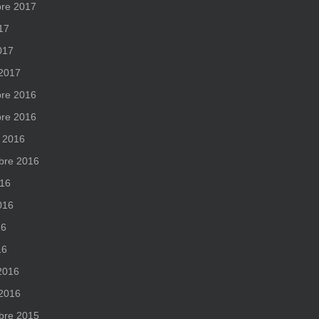
re 2017
017
017
 2017
re 2016
re 2016
 2016
bre 2016
016
2016
16
16
 2016
 2016
bre 2015