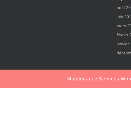
août 2
juin 20
mars 2
février
janvier
décemb
Maintenance Services Wo