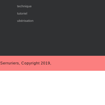
technique
tutoriel
ubérisation
erruriers, Copyright 2019,