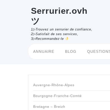
Skip
to
Serrurier.ovh
content
ツ
1▷Trouvez un serrurier de confiance,
2▷Satisfait de ses services,
3▷Recommandez-le
ANNUAIRE
BLOG
QUESTIONS
Auvergne-Rhône-Alpes
Bourgogne-Franche-Comté
Bretagne – Breizh