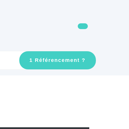
GET
1 Référencement ?
AN
APPOINTMEN