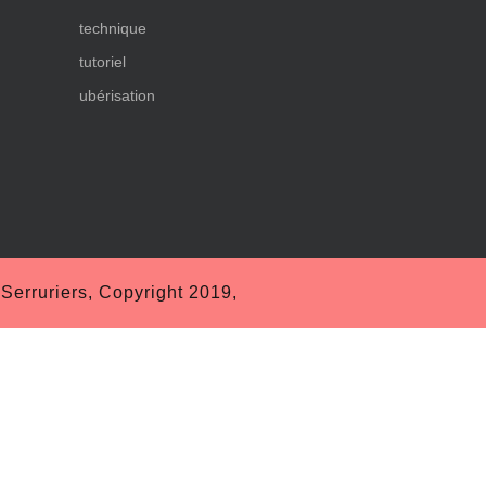
technique
tutoriel
ubérisation
erruriers, Copyright 2019,