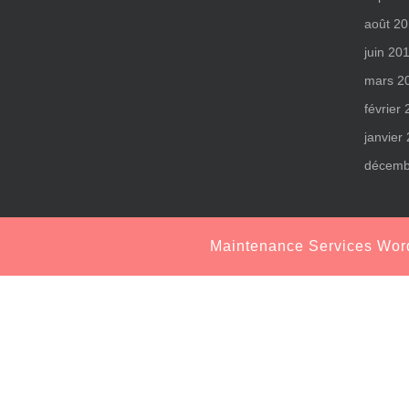
août 2
juin 20
mars 2
février
janvier
décemb
Maintenance Services Wo