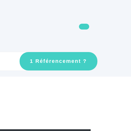
GET
1 Référencement ?
AN
APPOINTMEN