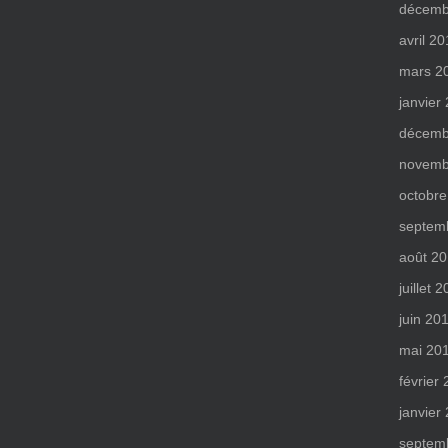
décemb
avril 2
mars 2
janvier
décemb
novemb
octobre
septem
août 2
juillet 
juin 20
mai 20
février
janvier
septem