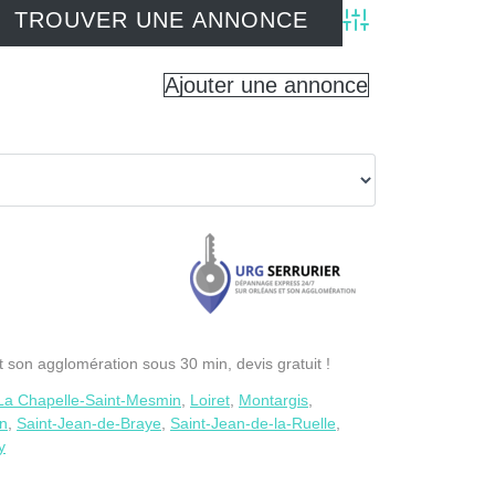
Advanced Search
Ajouter une annonce
son agglomération sous 30 min, devis gratuit !
La Chapelle-Saint-Mesmin
,
Loiret
,
Montargis
,
in
,
Saint-Jean-de-Braye
,
Saint-Jean-de-la-Ruelle
,
y