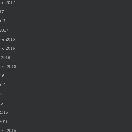
re 2017
017
017
 2017
re 2016
re 2016
 2016
bre 2016
016
2016
16
16
 2016
 2016
bre 2015