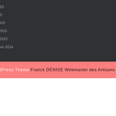
015
15
015
 2015
 2015
re 2014
rdPress Theme
Franck DENISE Webmaster des Artisans S
Scroll
Up