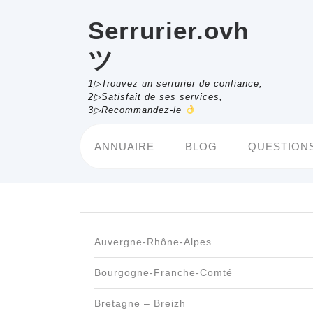
Skip
to
Serrurier.ovh
content
ツ
1▷Trouvez un serrurier de confiance,
2▷Satisfait de ses services,
3▷Recommandez-le
ANNUAIRE
BLOG
QUESTIONS
Auvergne-Rhône-Alpes
Bourgogne-Franche-Comté
Bretagne – Breizh