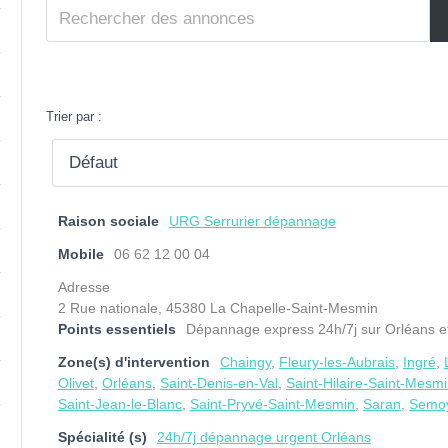
Trier par :
Raison sociale
URG Serrurier dépannage
Mobile
06 62 12 00 04
Adresse
2 Rue nationale, 45380 La Chapelle-Saint-Mesmin
Points essentiels
Dépannage express 24h/7j sur Orléans et 
Zone(s) d'intervention
Chaingy
,
Fleury-les-Aubrais
,
Ingré
,
Olivet
,
Orléans
,
Saint-Denis-en-Val
,
Saint-Hilaire-Saint-Mesm
Saint-Jean-le-Blanc
,
Saint-Pryvé-Saint-Mesmin
,
Saran
,
Semo
Spécialité (s)
24h/7j dépannage urgent Orléans