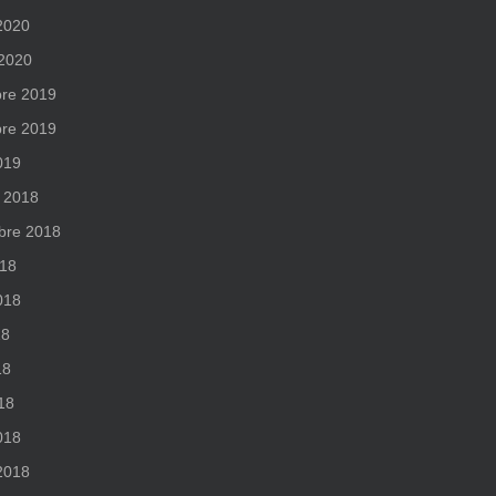
 2020
 2020
re 2019
re 2019
019
 2018
bre 2018
018
2018
18
18
018
018
 2018