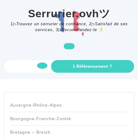
Skip
to
Serrurier.ovhツ
content
1▷Trouvez un serrurier de confiance, 2▷Satisfait de ses
services, 3▷Recommandez-le
GET
1 Référencement ?
Open
AN
APPOINTME
Button
Auvergne-Rhône-Alpes
Bourgogne-Franche-Comté
Bretagne – Breizh