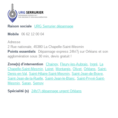
Raison sociale
URG Serrurier dépannage
Mobile
06 62 12 00 04
Adresse
2 Rue nationale, 45380 La Chapelle-Saint-Mesmin
Points essentiels
Dépannage express 24h/7j sur Orléans et son
agglomération sous 30 min, devis gratuit !
Zone(s) d'intervention
Chaingy
,
Fleury-les-Aubrais
,
Ingré
,
La
Chapelle-Saint-Mesmin
,
Loiret
,
Montargis
,
Olivet
,
Orléans
,
Saint-
Denis-en-Val
,
Saint-Hilaire-Saint-Mesmin
,
Saint-Jean-de-Braye
,
Saint-Jean-de-la-Ruelle
,
Saint-Jean-le-Blanc
,
Saint-Pryvé-Saint-
Mesmin
,
Saran
,
Semoy
Spécialité (s)
24h/7j dépannage urgent Orléans