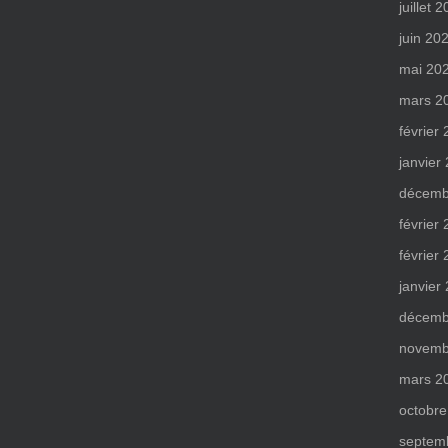
juillet 
juin 20
mai 20
mars 2
février
janvier
décemb
février
février
janvier
décemb
novemb
mars 2
octobre
septem