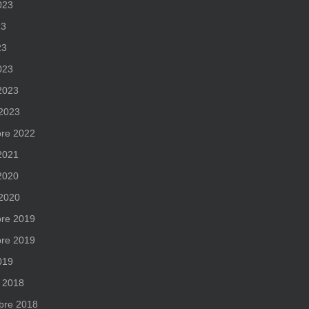
2023
23
23
023
 2023
 2023
re 2022
 2021
 2020
 2020
re 2019
re 2019
019
 2018
bre 2018