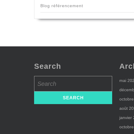
Blog référencement
Search
Arc
Search
mai 20
for:
décemb
octobre
août 2
janvier
octobre