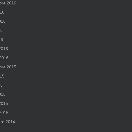
bre 2016
016
2016
16
16
 2016
 2016
bre 2015
015
15
015
 2015
 2015
re 2014