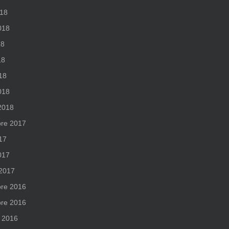
018
2018
18
18
018
018
 2018
re 2017
017
017
 2017
re 2016
re 2016
 2016