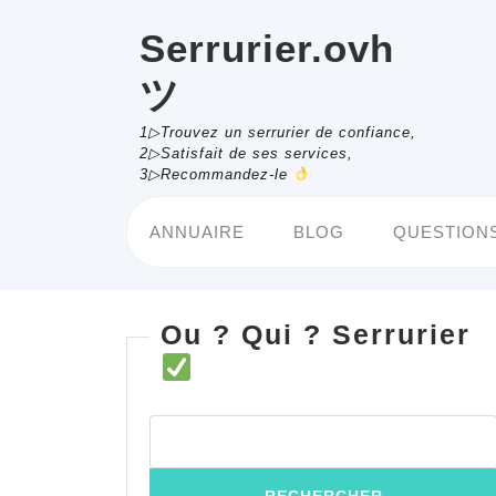
Skip
to
Serrurier.ovh
content
ツ
1▷Trouvez un serrurier de confiance,
2▷Satisfait de ses services,
3▷Recommandez-le
ANNUAIRE
BLOG
QUESTIONS
Ou ? Qui ? Serrurier