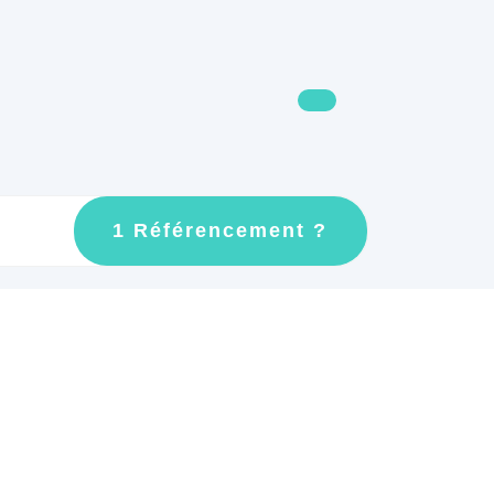
GET
1 Référencement ?
AN
APPOINTMEN