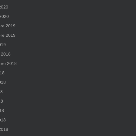
 2020
 2020
re 2019
re 2019
019
 2018
bre 2018
018
2018
18
18
018
018
 2018