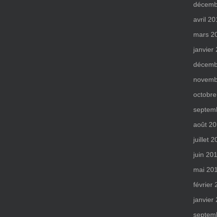
décemb
avril 2
mars 2
janvier
décemb
novemb
octobre
septem
août 2
juillet 
juin 20
mai 20
février
janvier
septem