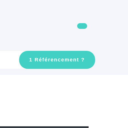
GET
1 Référencement ?
AN
APPOINTMEN