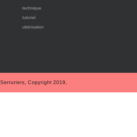
technique
tutoriel
ubérisation
erruriers, Copyright 2019,