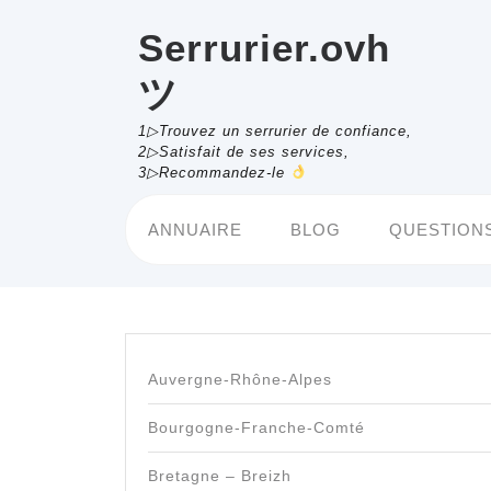
Skip
to
Serrurier.ovh
content
ツ
1▷Trouvez un serrurier de confiance,
2▷Satisfait de ses services,
3▷Recommandez-le
ANNUAIRE
BLOG
QUESTIONS
Auvergne-Rhône-Alpes
Bourgogne-Franche-Comté
Bretagne – Breizh