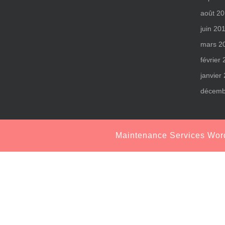
août 2
juin 20
mars 2
février
janvier
décemb
Maintenance Services Wo