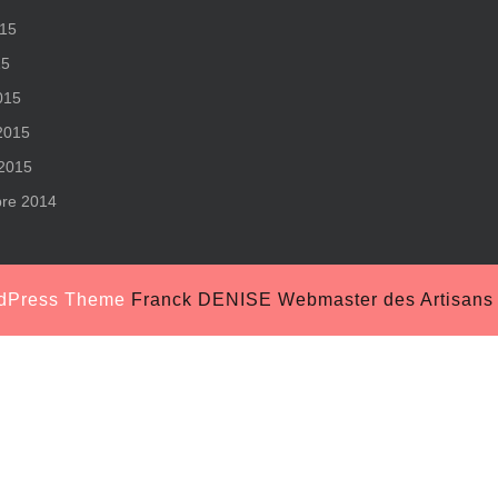
015
15
015
 2015
 2015
re 2014
rdPress Theme
Franck DENISE Webmaster des Artisans S
Scroll
Up