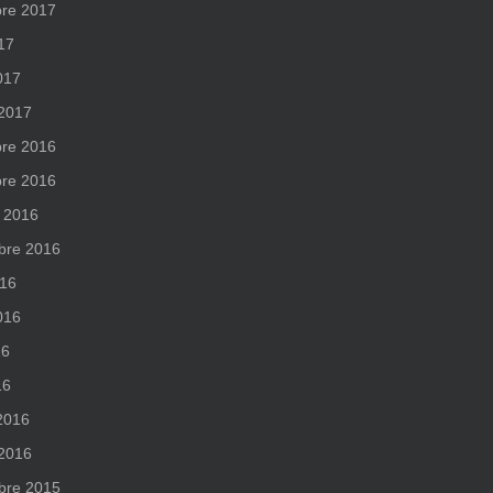
re 2017
017
017
 2017
re 2016
re 2016
 2016
bre 2016
016
2016
16
16
 2016
 2016
bre 2015