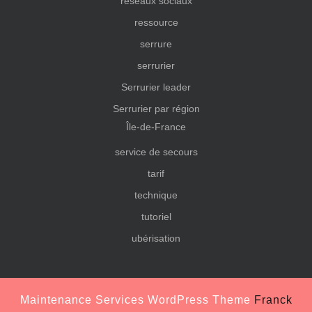
réseaux sociaux
ressource
serrure
serrurier
Serrurier leader
Serrurier par région
Île-de-France
service de secours
tarif
technique
tutoriel
ubérisation
Maintenance Services WordPress Theme
Franck