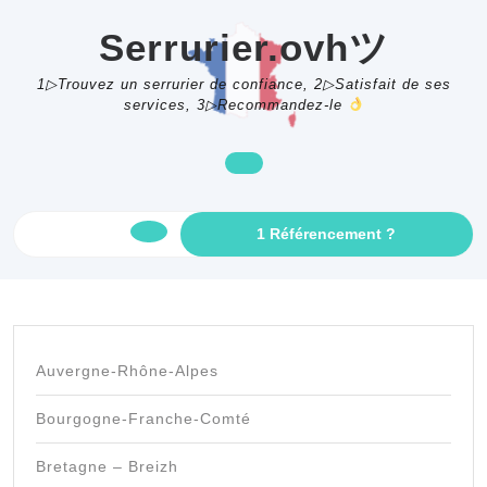
Skip
to
Serrurier.ovhツ
content
1▷Trouvez un serrurier de confiance, 2▷Satisfait de ses
services, 3▷Recommandez-le
GET
1 Référencement ?
Open
AN
APPOINTME
Button
Auvergne-Rhône-Alpes
Bourgogne-Franche-Comté
Bretagne – Breizh