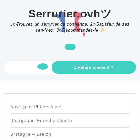
Skip
to
Serrurier.ovhツ
content
1▷Trouvez un serrurier de confiance, 2▷Satisfait de ses
services, 3▷Recommandez-le
GET
1 Référencement ?
Open
AN
APPOINTME
Button
Auvergne-Rhône-Alpes
Bourgogne-Franche-Comté
Bretagne – Breizh