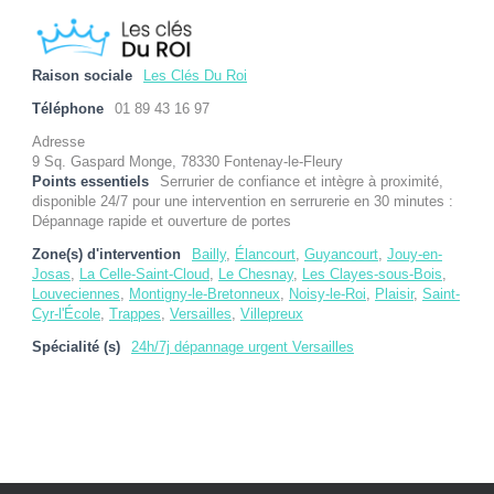
Raison sociale
Les Clés Du Roi
Téléphone
01 89 43 16 97
Adresse
9 Sq. Gaspard Monge, 78330 Fontenay-le-Fleury
Points essentiels
Serrurier de confiance et intègre à proximité,
disponible 24/7 pour une intervention en serrurerie en 30 minutes :
Dépannage rapide et ouverture de portes
Zone(s) d'intervention
Bailly
,
Élancourt
,
Guyancourt
,
Jouy-en-
Josas
,
La Celle-Saint-Cloud
,
Le Chesnay
,
Les Clayes-sous-Bois
,
Louveciennes
,
Montigny-le-Bretonneux
,
Noisy-le-Roi
,
Plaisir
,
Saint-
Cyr-l'École
,
Trappes
,
Versailles
,
Villepreux
Spécialité (s)
24h/7j dépannage urgent Versailles