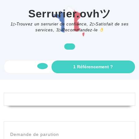
Skip
to
Serrurier.ovhツ
content
1▷Trouvez un serrurier de confiance, 2▷Satisfait de ses
services, 3▷Recommandez-le
GET
1 Référencement ?
Open
AN
APPOINTME
Button
Demande de parution