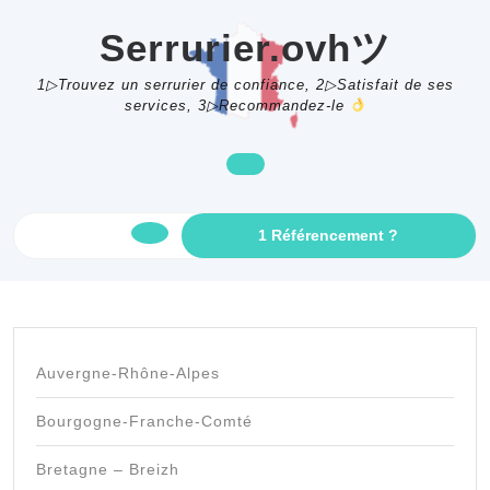
Skip
to
Serrurier.ovhツ
content
1▷Trouvez un serrurier de confiance, 2▷Satisfait de ses
services, 3▷Recommandez-le
GET
1 Référencement ?
Open
AN
APPOINTME
Button
Auvergne-Rhône-Alpes
Bourgogne-Franche-Comté
Bretagne – Breizh