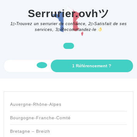
Skip
to
Serrurier.ovhツ
content
1▷Trouvez un serrurier de confiance, 2▷Satisfait de ses
services, 3▷Recommandez-le
GET
1 Référencement ?
Open
AN
APPOINTME
Button
Auvergne-Rhône-Alpes
Bourgogne-Franche-Comté
Bretagne – Breizh