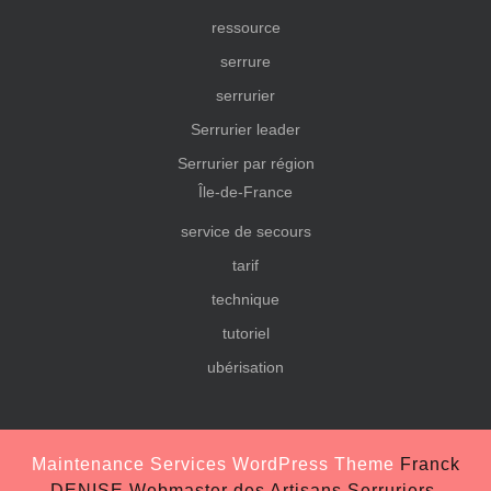
ressource
serrure
serrurier
Serrurier leader
Serrurier par région
Île-de-France
service de secours
tarif
technique
tutoriel
ubérisation
Maintenance Services WordPress Theme
Franck
DENISE Webmaster des Artisans Serruriers,