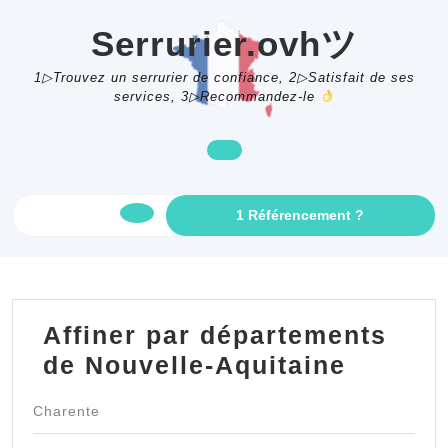
Skip
to
Serrurier.ovhツ
content
1▷Trouvez un serrurier de confiance, 2▷Satisfait de ses
services, 3▷Recommandez-le
GET
1 Référencement ?
Open
AN
APPOINTME
Button
Affiner par départements
de Nouvelle-Aquitaine
Charente