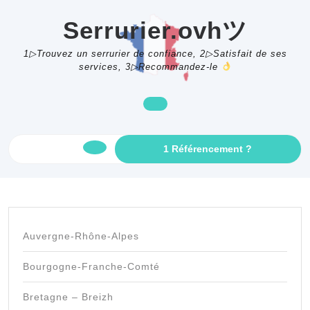
Skip
to
Serrurier.ovhツ
content
1▷Trouvez un serrurier de confiance, 2▷Satisfait de ses
services, 3▷Recommandez-le
GET
1 Référencement ?
Open
AN
APPOINTME
Button
Auvergne-Rhône-Alpes
Bourgogne-Franche-Comté
Bretagne – Breizh