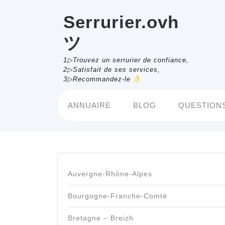
Skip
to
Serrurier.ovh
content
ツ
1▷Trouvez un serrurier de confiance,
2▷Satisfait de ses services,
3▷Recommandez-le
ANNUAIRE
BLOG
QUESTIONS
Auvergne-Rhône-Alpes
Bourgogne-Franche-Comté
Bretagne – Breizh