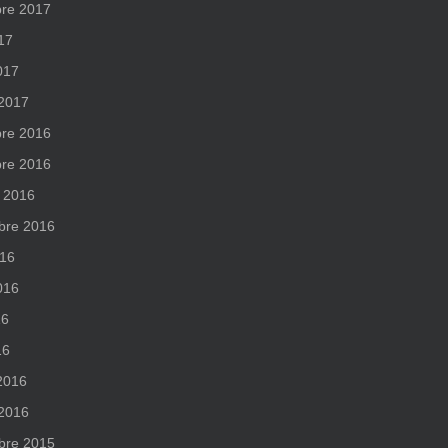
re 2017
017
017
 2017
re 2016
re 2016
 2016
bre 2016
016
2016
16
16
 2016
 2016
bre 2015