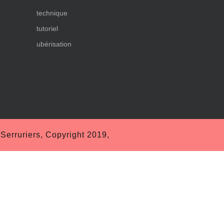
technique
tutoriel
ubérisation
erruriers, Copyright 2019,