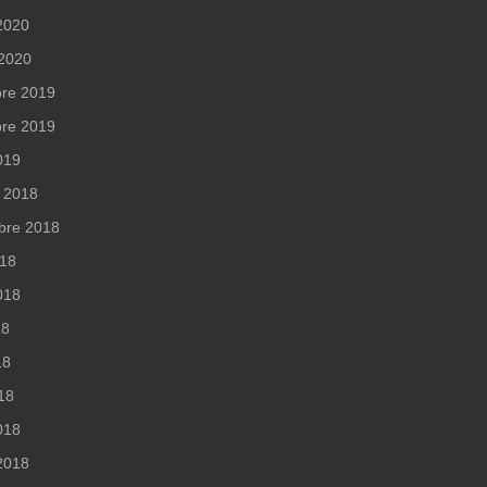
 2020
 2020
re 2019
re 2019
019
 2018
bre 2018
018
2018
18
18
018
018
 2018