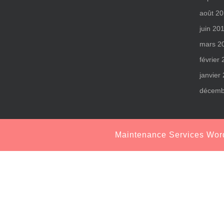
août 2
juin 20
mars 2
février
janvier
décemb
Maintenance Services Wo