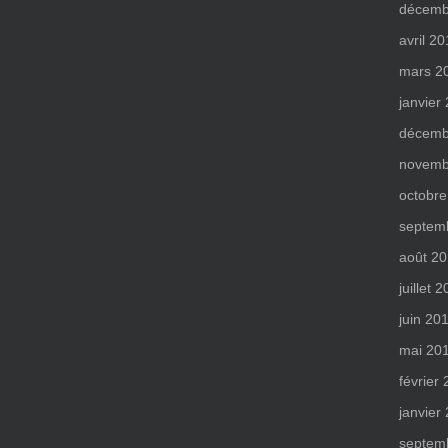
décemb
avril 2
mars 2
janvier
décemb
novemb
octobre
septem
août 2
juillet 
juin 20
mai 20
février
janvier
septem