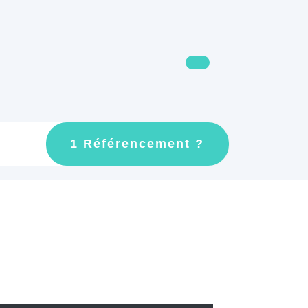
GET
1 Référencement ?
AN
APPOINTMEN