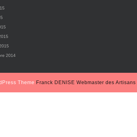
015
15
015
 2015
 2015
re 2014
rdPress Theme
Franck DENISE Webmaster des Artisans S
Scroll
Up