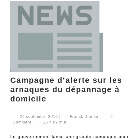
?
Campagne d’alerte sur les
arnaques du dépannage à
Campagne
domicile
d’alerte
sur
29
Franck
29 septembre 2016
|
Franck Denise
|
0
septembre
Denise
Comment
|
15 h 09 min
les
2016
arnaques
Le gouvernement lance une grande campagne pour