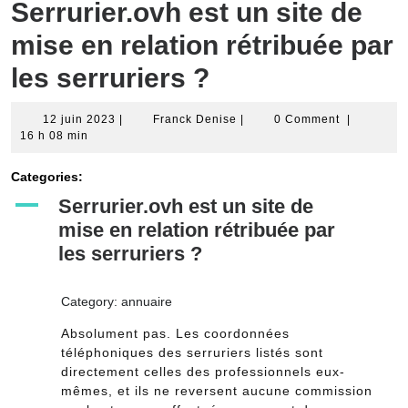
Serrurier.ovh est un site de
mise en relation rétribuée par
les serruriers ?
12
Franck
12 juin 2023
|
Franck Denise
|
0 Comment
|
juin
Denise
16 h 08 min
2023
Categories:
A
Serrurier.ovh est un site de
mise en relation rétribuée par
les serruriers ?
Category: annuaire
Absolument pas. Les coordonnées
téléphoniques des serruriers listés sont
directement celles des professionnels eux-
mêmes, et ils ne reversent aucune commission