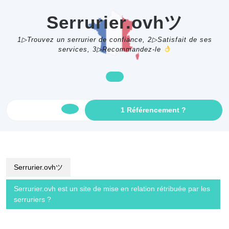
Skip
to
Serrurier.ovhツ
content
1▷Trouvez un serrurier de confiance, 2▷Satisfait de ses
services, 3▷Recommandez-le
GET
1 Référencement ?
Open
AN
APPOINTME
Button
Serrurier.ovhツ
Serrurier.ovh est un site de mise en relation rétribuée par les
serruriers ?