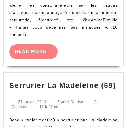
du
alerter les consommateurs sur les risques
dépannage
d’arnaque du dépannage à domicile en plomberie,
serrurerie, électricité, etc. .@MartinePinville
à
« Faites vous dépanner, pas arnaquer », 10
domicile
conseils
READ
READ MORE
MORE
Se
Serrurier La Madeleine (59)
La
Ma
27
Franck
27 janvier 2015
|
Franck Denise
|
0
janvier
Denise
Comment
|
17 h 46 min
(59
2015
Besoin rapidement d’un serrurier sur La Madeleine