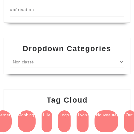
ubérisation
Dropdown Categories
Tag Cloud
ternet
Jobbing
Lille
Logo
Lyon
Nouveauté
Outi