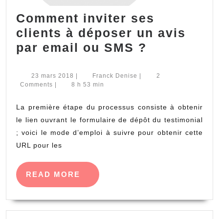
Comment inviter ses
clients à déposer un avis
Comment
par email ou SMS ?
inviter
ses
23
Franck
23 mars 2018
|
Franck Denise
|
2
mars
Denise
Comments
|
8 h 53 min
clients
2018
à
La première étape du processus consiste à obtenir
déposer
le lien ouvrant le formulaire de dépôt du testimonial
un
; voici le mode d’emploi à suivre pour obtenir cette
URL pour les
avis
par
READ
READ MORE
email
MORE
ou
SMS