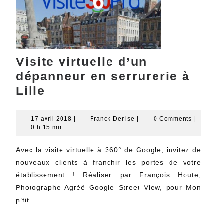
Visite virtuelle d’un
dépanneur en serrurerie à
Visite
Lille
virtuelle
d’un
17
Franck
17 avril 2018
|
Franck Denise
|
0 Comments
|
avril
Denise
0 h 15 min
dépanneur
2018
en
Avec la visite virtuelle à 360° de Google, invitez de
serrurerie
nouveaux clients à franchir les portes de votre
à
établissement ! Réaliser par François Houte,
Photographe Agréé Google Street View, pour Mon
Lille
p’tit