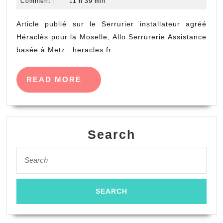
juillet
Denise
Comment
|
11 h 39 min
2018
Article publié sur le Serrurier installateur agréé
Héraclès pour la Moselle, Allo Serrurerie Assistance
basée à Metz : heracles.fr
READ
READ MORE
MORE
Search
Search
for: