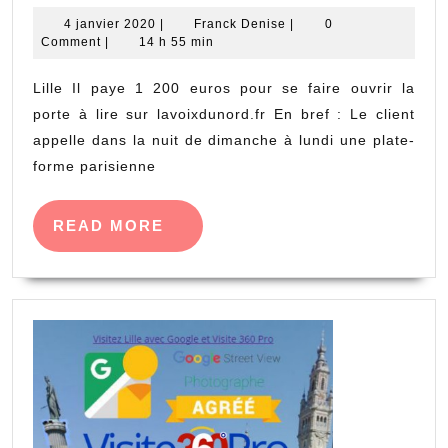
de
4
Franck
4 janvier 2020
|
Franck Denise
|
0
janvier
Denise
Comment
|
14 h 55 min
porte
2020
Lille
Lille Il paye 1 200 euros pour se faire ouvrir la
porte à lire sur lavoixdunord.fr En bref : Le client
appelle dans la nuit de dimanche à lundi une plate-
forme parisienne
READ
READ MORE
MORE