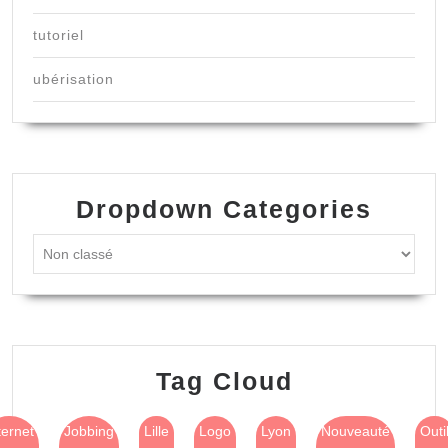
tutoriel
ubérisation
Dropdown Categories
Tag Cloud
ternet
Jobbing
Lille
Logo
Lyon
Nouveauté
Outi