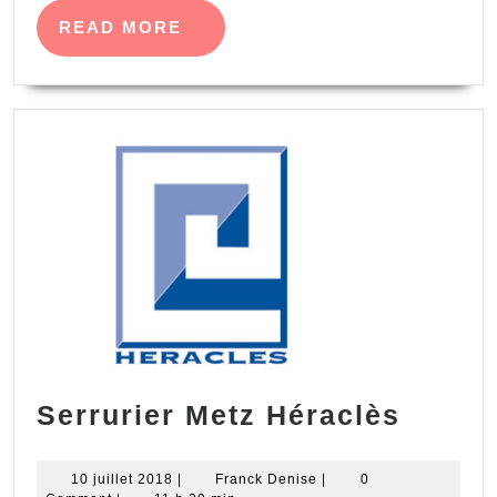
READ
READ MORE
MORE
Serrur
Serrurier Metz Héraclès
Metz
Hérac
10
Franck
10 juillet 2018
|
Franck Denise
|
0