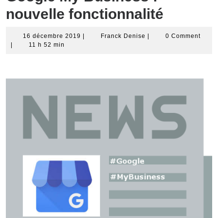
nouvelle fonctionnalité
16
Franck
16 décembre 2019
|
Franck Denise
|
0 Comment
décembre
Denise
|
11 h 52 min
2019