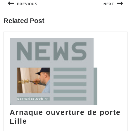
de
PREVIOUS
NEXT
l’article
Previous
Next
Related Post
post:
post:
Arnaque ouverture de porte
Arnaque
Lille
ouverture