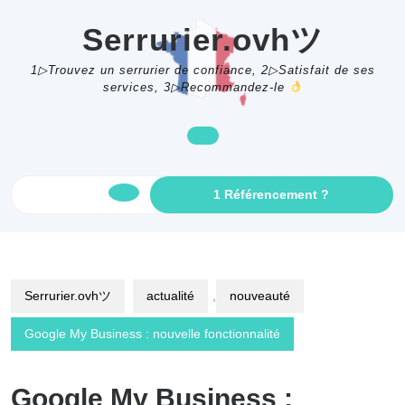
Skip
to
Serrurier.ovhツ
content
1▷Trouvez un serrurier de confiance, 2▷Satisfait de ses
services, 3▷Recommandez-le
GET
1 Référencement ?
Open
AN
APPOINTME
Button
Serrurier.ovhツ
actualité
,
nouveauté
Google My Business : nouvelle fonctionnalité
Google My Business :