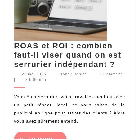
ROAS et ROI : combien
faut-il viser quand on est
ROA
serrurier indépendant ?
et
23
Franck
23 mai 2025
|
Franck Denise
|
0 Comment
mai
Denise
|
8 h 00 min
ROI
2025
:
Vous êtes serrurier, vous travaillez seul ou avec
comb
un petit réseau local, et vous faites de la
faut-
publicité en ligne pour attirer des clients ? Alors
il
vous avez sûrement entendu
viser
quan