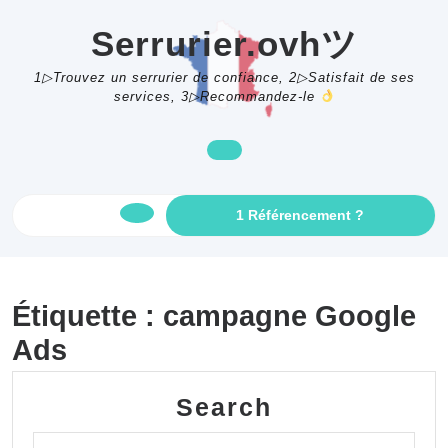
Skip
to
Serrurier.ovhツ
content
1▷Trouvez un serrurier de confiance, 2▷Satisfait de ses
services, 3▷Recommandez-le
GET
1 Référencement ?
Open
AN
APPOINTME
Button
Étiquette :
campagne Google
Ads
Search
Search