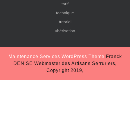
tarif
technique
tutoriel
ubérisation
Maintenance Services WordPress Theme
Franck
DENISE Webmaster des Artisans Serruriers,
Copyright 2019,
Scroll
Up