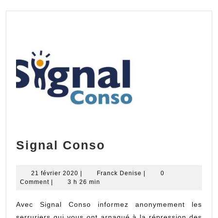
Signal
Signal Conso
Conso
21
Franck
21 février 2020
|
Franck Denise
|
0
février
Denise
Comment
|
3 h 26 min
2020
Avec Signal Conso informez anonymement les
serruriers qui vous ont arnaqué à la répression des