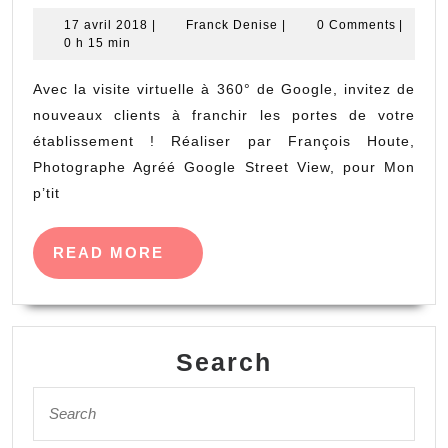
d’un
17
Franck
17 avril 2018
|
Franck Denise
|
0 Comments
|
avril
Denise
0 h 15 min
dépanneur
2018
en
Avec la visite virtuelle à 360° de Google, invitez de
serrurerie
nouveaux clients à franchir les portes de votre
à
établissement ! Réaliser par François Houte,
Photographe Agréé Google Street View, pour Mon
Lille
p’tit
READ
READ MORE
MORE
Search
Search
for: