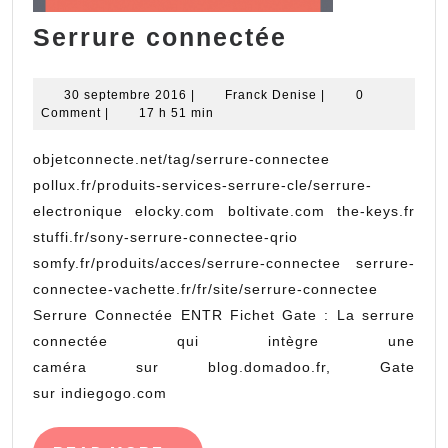
Serrure
Serrure connectée
connectée
30
Franck
30 septembre 2016
|
Franck Denise
|
0
septembre
Denise
Comment
|
17 h 51 min
2016
objetconnecte.net/tag/serrure-connectee
pollux.fr/produits-services-serrure-cle/serrure-
electronique elocky.com boltivate.com the-keys.fr
stuffi.fr/sony-serrure-connectee-qrio
somfy.fr/produits/acces/serrure-connectee serrure-
connectee-vachette.fr/fr/site/serrure-connectee
Serrure Connectée ENTR Fichet Gate : La serrure
connectée qui intègre une
caméra sur blog.domadoo.fr, Gate
sur indiegogo.com