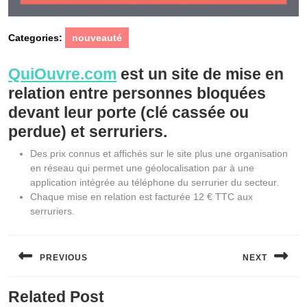
Categories:
nouveauté
QuiOuvre.com
est un site de mise en
relation entre personnes bloquées
devant leur porte (clé cassée ou
perdue) et serruriers.
Des prix connus et affichés sur le site plus une organisation
en réseau qui permet une géolocalisation par à une
application intégrée au téléphone du serrurier du secteur.
Chaque mise en relation est facturée 12 € TTC aux
serruriers.
Navigation
de
PREVIOUS
NEXT
l’article
Previous
Next
Related Post
post:
post: