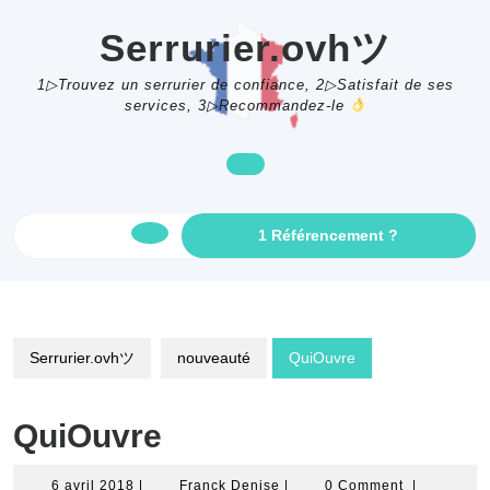
Skip
to
Serrurier.ovhツ
content
1▷Trouvez un serrurier de confiance, 2▷Satisfait de ses
services, 3▷Recommandez-le
GET
1 Référencement ?
Open
AN
APPOINTME
Button
Serrurier.ovhツ
nouveauté
QuiOuvre
QuiOuvre
6
Franck
6 avril 2018
|
Franck Denise
|
0 Comment
|