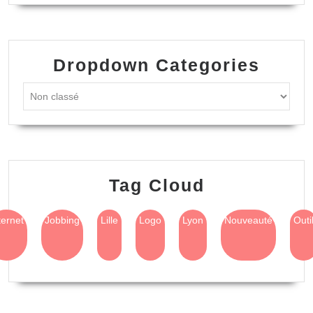
Dropdown Categories
Tag Cloud
ternet
Jobbing
Lille
Logo
Lyon
Nouveauté
Outi