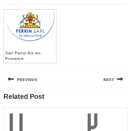
Sarl Perrin Aix-en-
Provence
Navigation
de
PREVIOUS
NEXT
l’article
Previous
Next
Related Post
post:
post: