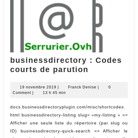
businessdirectory : Codes
businessdir
courts de parution
:
Codes
19
Franck
19 novembre 2019
|
Franck Denise
|
0
novembre
Denise
Comment
|
13 h 45 min
courts
2019
de
docs.businessdirectoryplugin.com/misc/shortcodes.
parution
html businessdirectory-listing slug= »my-listing » =>
Afficher une seule liste du répertoire (par slug ou
ID) businessdirectory-quick-search => Afficher le