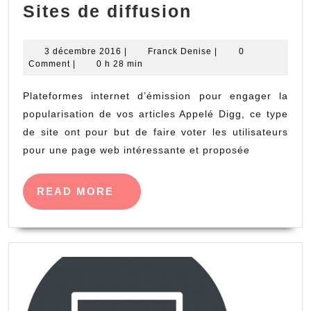
Sites
Sites de diffusion
de
diffusion
3
Franck
3 décembre 2016
|
Franck Denise
|
0
décembre
Denise
Comment
|
0 h 28 min
2016
Plateformes internet d’émission pour engager la
popularisation de vos articles Appelé Digg, ce type
de site ont pour but de faire voter les utilisateurs
pour une page web intéressante et proposée
READ
READ MORE
MORE