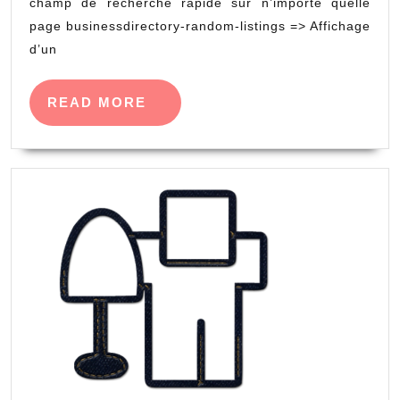
champ de recherche rapide sur n’importe quelle
page businessdirectory-random-listings => Affichage
d’un
READ
READ MORE
MORE