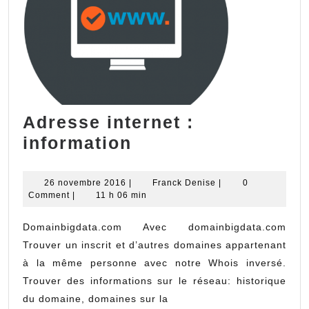
Adresse internet :
Adresse
information
internet
:
26
Franck
26 novembre 2016
|
Franck Denise
|
0
novembre
Denise
Comment
|
11 h 06 min
information
2016
Domainbigdata.com Avec domainbigdata.com
Trouver un inscrit et d’autres domaines appartenant
à la même personne avec notre Whois inversé.
Trouver des informations sur le réseau: historique
du domaine, domaines sur la