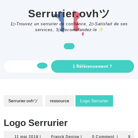
Skip
to
Serrurier.ovhツ
content
1▷Trouvez un serrurier de confiance, 2▷Satisfait de ses
services, 3▷Recommandez-le
GET
1 Référencement ?
Open
AN
APPOINTME
Button
Serrurier.ovhツ
ressource
Logo Serrurier
Logo Serrurier
11
Franck
11 mai 2018
|
Franck Denise
|
0 Comment
|
9