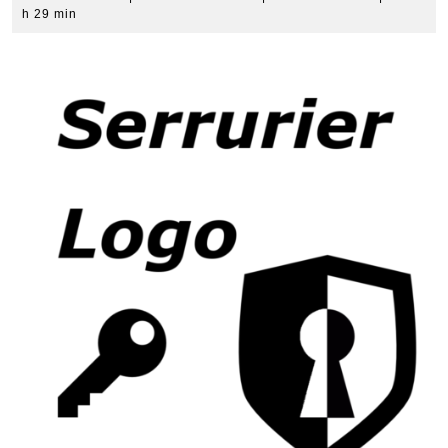
mai
Denise
h 29 min
2018