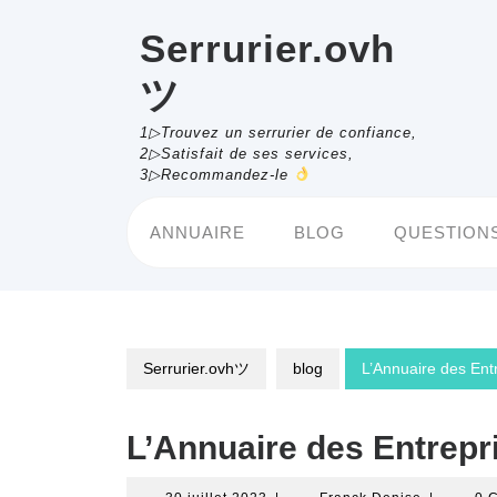
Skip
to
Serrurier.ovh
content
ツ
1▷Trouvez un serrurier de confiance,
2▷Satisfait de ses services,
3▷Recommandez-le
ANNUAIRE
BLOG
QUESTIONS
Serrurier.ovhツ
blog
L’Annuaire des Entr
L’Annuaire des Entrepri