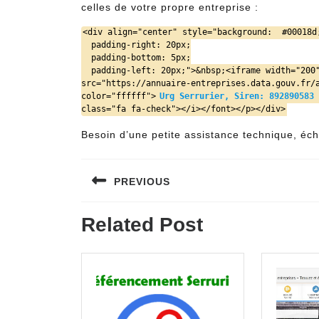
celles de votre propre entreprise :
<div align="center" style="background:  #00018d
  padding-right: 20px;

  padding-bottom: 5px;

  padding-left: 20px;">&nbsp;<iframe width="200" height="100" style="border: none; max-width: 100%;" 
src="https://annuaire-entreprises.data.gouv.fr/
color="ffffff">
Urg Serrurier, Siren: 892890583
class="fa fa-check"></i></font></p></div>
Besoin d’une petite assistance technique, é
Navigation
PREVIOUS
de
Previous
l’article
Related Post
post: