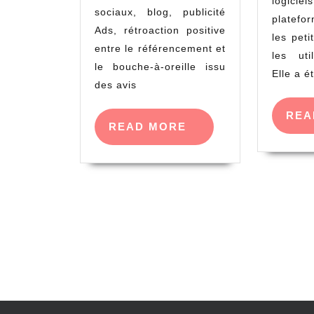
logicie
sociaux, blog, publicité
platefo
Ads, rétroaction positive
les peti
entre le référencement et
les uti
le bouche-à-oreille issu
Elle a é
des avis
REA
READ
READ MORE
MORE