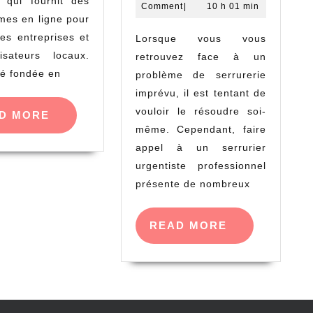
faire
ls qui fournit des
Celik
2023
Comment
|
10 h 01 min
rmes en ligne pour
appel
tes entreprises et
Lorsque vous vous
à
lisateurs locaux.
retrouvez face à un
un
té fondée en
problème de serrurerie
serrurier
imprévu, il est tentant de
urgentiste
vouloir le résoudre soi-
READ
D MORE
professionnel
MORE
même. Cependant, faire
appel à un serrurier
urgentiste professionnel
présente de nombreux
READ
READ MORE
MORE