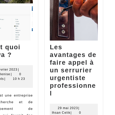
t quoi
Les
C’est
wa ?
avantages de
quoi
faire appel à
ent
Yalwa
un serrurier
21
évrier 2023
|
Franck
février
Denise
|
0
?
urgentiste
Denise
2023
ts
|
10 h 23
professionne
Les
l
st une entreprise
avantages
cherche et de
de
29
29 mai 2023
|
oppement de
Ihsan
mai
Ihsan Celik
|
0