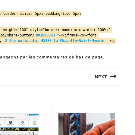
; border-radius: 5px; padding-top: 5px;

api/share/button/
892890583
"></iframe><p><font 
, 
2 Rue nationale, 45380 La Chapelle-Saint-Mesmin
  <i 
changeons par les commentaires de bas de page.
NEXT
Next
post: