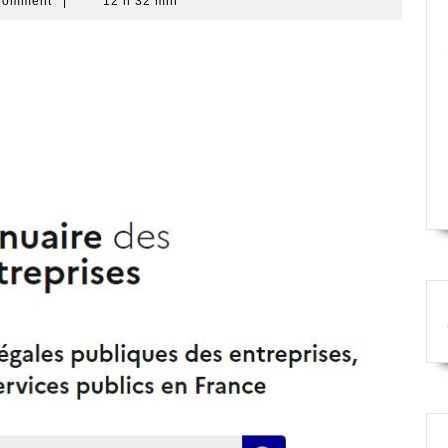
Comment
|
12 h 32 min