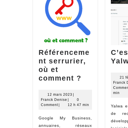
Référenceme
C’es
nt serrurier,
Yal
où et
Référencem
comment ?
21 f
Franck 
serrurier,
Commen
où
min
12
12 mars 2023
|
Franck
mars
Franck Denise
|
0
et
Denise
2023
Comment
|
12 h 47 min
Yalwa e
comment
de re
Google My Business,
?
dével
annuaires, réseaux