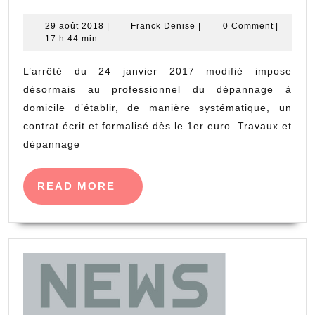
obligatoire
à
29
Franck
29 août 2018
|
Franck Denise
|
0 Comment
|
août
Denise
17 h 44 min
partir
2018
de
L’arrêté du 24 janvier 2017 modifié impose
1
désormais au professionnel du dépannage à
euro
domicile d’établir, de manière systématique, un
contrat écrit et formalisé dès le 1er euro. Travaux et
de
dépannage
travaux
pour
READ
READ MORE
le
MORE
dépannage