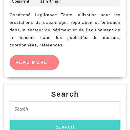
septembre
Denise
Comment
|
11 h 44 min
du
2018
dépannage
Condensé Legifrance Toute utilisation pour les
à
prestations de dépannage, réparation et entretien
domicile
dans le secteur du bâtiment et de l’équipement de
la maison, dans les publicités de dessins,
faisant
coordonnées, références
mention
d’un
READ
READ MORE
téléphone
MORE
ou
d’un
logo
Search
de
Search
service
for:
public
doit