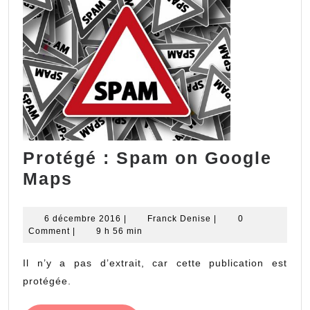
Protégé : Spam on Google
Protégé :
Maps
Spam
on
6
Franck
6 décembre 2016
|
Franck Denise
|
0
décembre
Denise
Comment
|
9 h 56 min
Google
2016
Maps
Il n’y a pas d’extrait, car cette publication est
protégée.