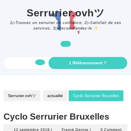
Skip
to
Serrurier.ovhツ
content
1▷Trouvez un serrurier de confiance, 2▷Satisfait de ses
services, 3▷Recommandez-le
GET
1 Référencement ?
Open
AN
APPOINTME
Button
Serrurier.ovhツ
actualité
Cyclo Serrurier Bruxelles
Cyclo Serrurier Bruxelles
12
Franck
12 septembre 2018
|
Franck Denise
|
0 Comment