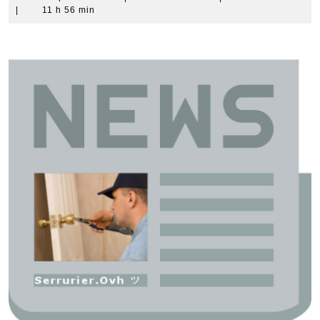
septembre
Denise
|
11 h 56 min
2018