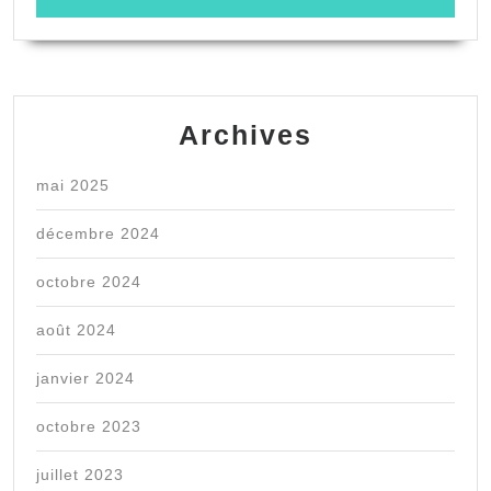
avoir
l’autorisation
de
publication
Archives
du
service
mai 2025
concerné.
décembre 2024
octobre 2024
août 2024
janvier 2024
octobre 2023
juillet 2023