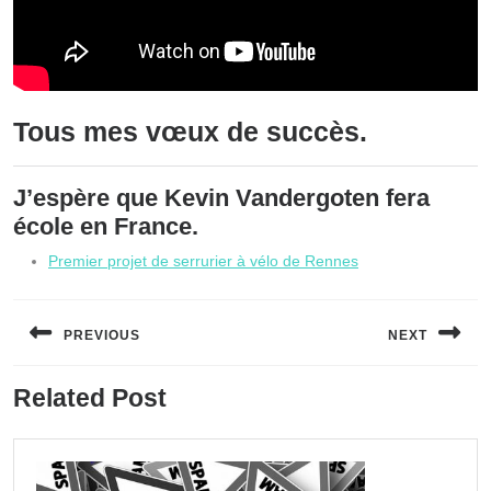
Tous mes vœux de succès.
J’espère que Kevin Vandergoten fera
école en France.
Premier projet de serrurier à vélo de Rennes
Navigation
de
PREVIOUS
NEXT
l’article
Previous
Next
Related Post
post:
post: