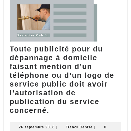
Toute publicité pour du
dépannage à domicile
faisant mention d’un
téléphone ou d’un logo de
service public doit avoir
l’autorisation de
publication du service
Toute
concerné.
publicité
pour
26
Franck
26 septembre 2018
|
Franck Denise
|
0