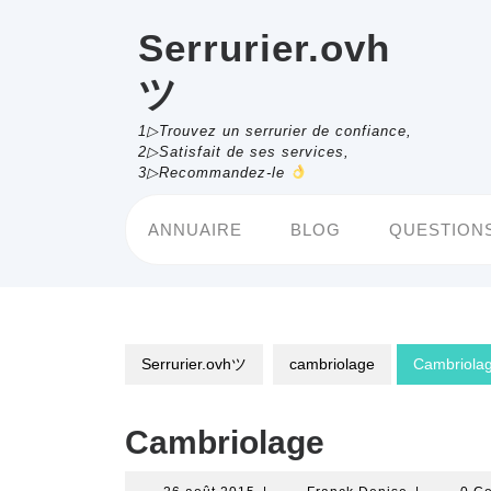
Skip
to
Serrurier.ovh
content
ツ
1▷Trouvez un serrurier de confiance,
2▷Satisfait de ses services,
3▷Recommandez-le
ANNUAIRE
BLOG
QUESTIONS
Serrurier.ovhツ
cambriolage
Cambriola
Cambriolage