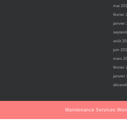
mai 20
février
janvier
septem
août 2
juin 20
mars 2
février
janvier
décemb
Maintenance Services Wo