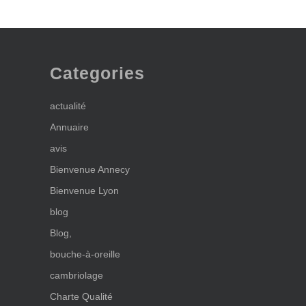
Categories
actualité
Annuaire
avis
Bienvenue Annecy
Bienvenue Lyon
blog
Blog,
bouche-à-oreille
cambriolage
Charte Qualité