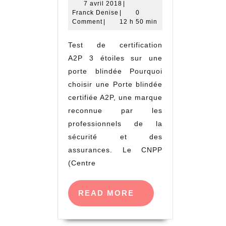
7
7 avril 2018
|
Franck
avril
Franck Denise
|
0
Denise
2018
Comment
|
12 h 50 min
Test de certification
A2P 3 étoiles sur une
porte blindée Pourquoi
choisir une Porte blindée
certifiée A2P, une marque
reconnue par les
professionnels de la
sécurité et des
assurances. Le CNPP
(Centre
READ
READ MORE
MORE