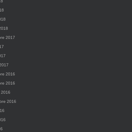
18
018
018
 2018
re 2017
017
017
 2017
re 2016
re 2016
 2016
bre 2016
016
2016
16