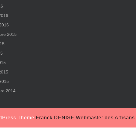
16
 2016
 2016
bre 2015
015
15
015
 2015
 2015
re 2014
rdPress Theme
Franck DENISE Webmaster des Artisans S
Scroll
Up