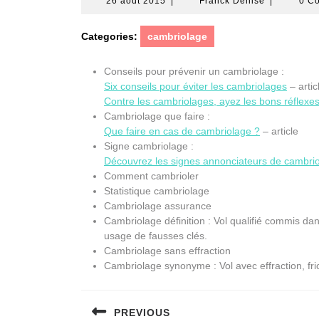
26
Franck
26 août 2015
|
Franck Denise
|
0 C
août
Denise
2015
Categories:
cambriolage
Conseils pour prévenir un cambriolage :
Six conseils pour éviter les cambriolages
– artic
Contre les cambriolages, ayez les bons réflexes
Cambriolage que faire :
Que faire en cas de cambriolage ?
– article
Signe cambriolage :
Découvrez les signes annonciateurs de cambri
Comment cambrioler
Statistique cambriolage
Cambriolage assurance
Cambriolage définition : Vol qualifié commis dan
usage de fausses clés.
Cambriolage sans effraction
Cambriolage synonyme : Vol avec effraction, fri
Navigation
PREVIOUS