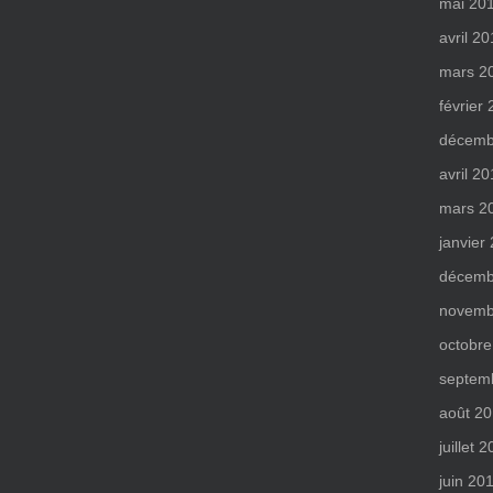
mai 20
avril 2
mars 2
février
décemb
avril 2
mars 2
janvier
décemb
novemb
octobre
septem
août 2
juillet 
juin 20