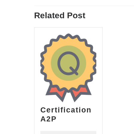
de
Previous
l’article
Related Post
post:
Certification
Certification
A2P
A2P