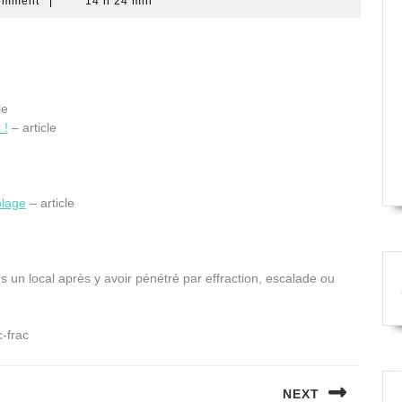
omment
|
14 h 24 min
le
 !
– article
olage
– article
s un local après y avoir pénétré par effraction, escalade ou
c-frac
NEXT