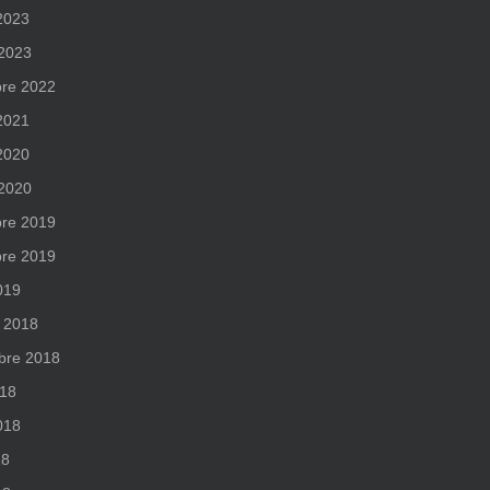
 2023
 2023
re 2022
 2021
 2020
 2020
re 2019
re 2019
019
 2018
bre 2018
018
2018
18