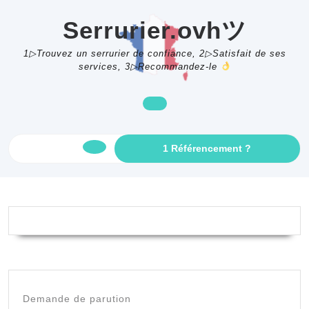
Skip
to
Serrurier.ovhツ
content
1▷Trouvez un serrurier de confiance, 2▷Satisfait de ses
services, 3▷Recommandez-le
GET
1 Référencement ?
Open
AN
APPOINTME
Button
Demande de parution