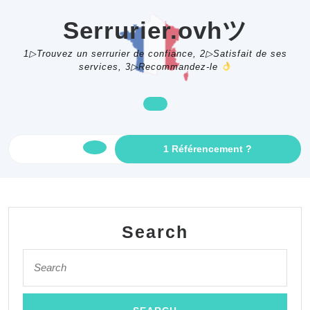
Skip
to
Serrurier.ovhツ
content
1▷Trouvez un serrurier de confiance, 2▷Satisfait de ses
services, 3▷Recommandez-le
GET
1 Référencement ?
Open
AN
APPOINTME
Button
Search
Search
for: