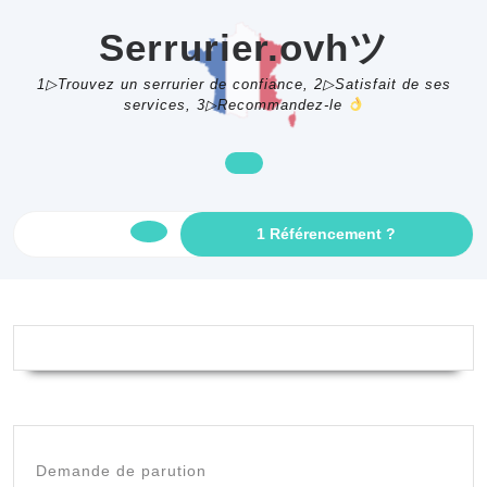
Skip
to
Serrurier.ovhツ
content
1▷Trouvez un serrurier de confiance, 2▷Satisfait de ses
services, 3▷Recommandez-le
GET
1 Référencement ?
Open
AN
APPOINTME
Button
Demande de parution