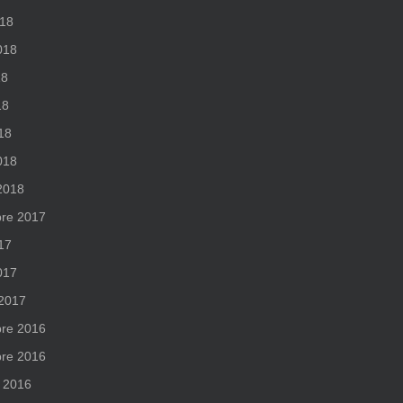
018
2018
18
18
018
018
 2018
re 2017
017
017
 2017
re 2016
re 2016
 2016