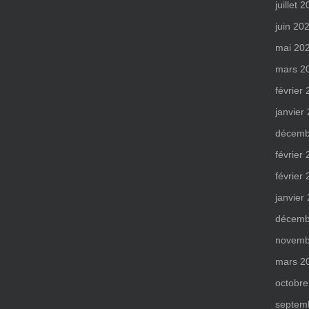
juillet 
juin 20
mai 20
mars 2
février
janvier
décemb
février
février
janvier
décemb
novemb
mars 2
octobre
septem