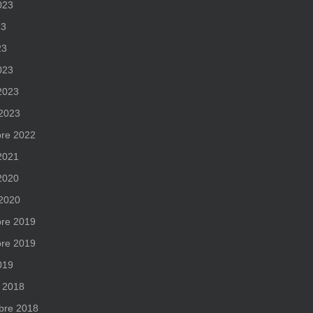
2023
23
23
023
 2023
 2023
re 2022
 2021
 2020
 2020
re 2019
re 2019
019
 2018
bre 2018