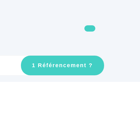
GET
1 Référencement ?
AN
APPOINTMEN