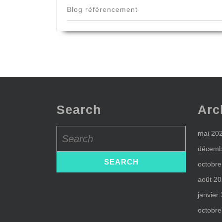
Blog référencement
Search
Arc
Search
mai 20
for:
décemb
octobre
août 2
janvier
octobre