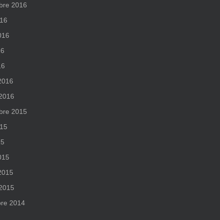
bre 2016
016
2016
16
16
 2016
 2016
bre 2015
015
15
015
 2015
 2015
re 2014