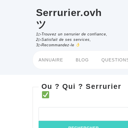
Skip
to
Serrurier.ovh
content
ツ
1▷Trouvez un serrurier de confiance,
2▷Satisfait de ses services,
3▷Recommandez-le
ANNUAIRE
BLOG
QUESTIONS
Ou ? Qui ? Serrurier