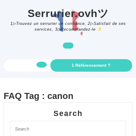
Skip
to
Serrurier.ovhツ
content
1▷Trouvez un serrurier de confiance, 2▷Satisfait de ses
services, 3▷Recommandez-le
GET
1 Référencement ?
Open
AN
APPOINTME
Button
FAQ Tag :
canon
Search
Search
for: