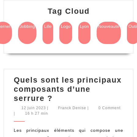
Tag Cloud
ternet
Jobbing
Lille
Logo
Lyon
Nouveauté
Outi
Quels sont les principaux
composants d’une
Quels
serrure ?
sont
12
Franck
12 juin 2023
|
Franck Denise
|
0 Comment
juin
Denise
|
16 h 27 min
les
2023
principaux
Les principaux éléments qui compose une
composants