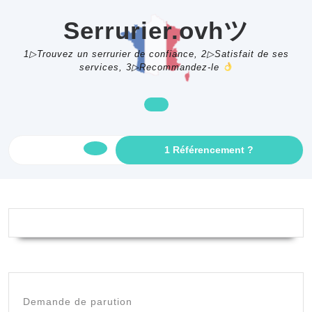
Skip
to
Serrurier.ovhツ
content
1▷Trouvez un serrurier de confiance, 2▷Satisfait de ses
services, 3▷Recommandez-le
GET
1 Référencement ?
Open
AN
APPOINTME
Button
Demande de parution