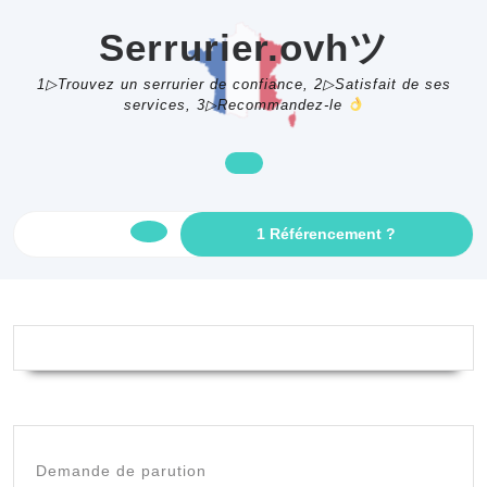
Skip
to
Serrurier.ovhツ
content
1▷Trouvez un serrurier de confiance, 2▷Satisfait de ses
services, 3▷Recommandez-le
GET
1 Référencement ?
Open
AN
APPOINTME
Button
Demande de parution